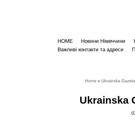
Перейти
до
вмісту
HOME
Новини Німеччини
Bажливі контакти та адреси
Home
»
Ukrainska Gazeta
Ukrainska 
0