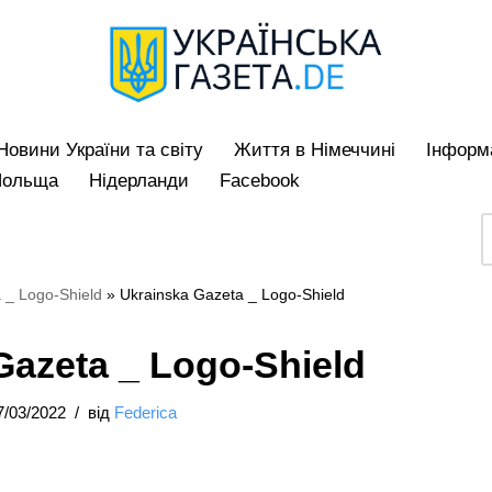
Hовини України та світу
Життя в Німеччині
Iнформа
Польща
Нідерланди
Facebook
 _ Logo-Shield
»
Ukrainska Gazeta _ Logo-Shield
Gazeta _ Logo-Shield
7/03/2022
від
Federica