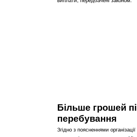
виплати, передбачені законом.
Більше грошей п
перебування
Згідно з поясненнями організації