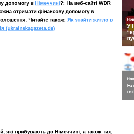
ву допомогу в
Німеччині
?: На веб-сайті WDR
можна отримати фінансову допомогу в
голошення.
Читайте також:
Як знайти житло в
я (ukrainskagazeta.de)
, які прибувають до Німеччині, а також тих,