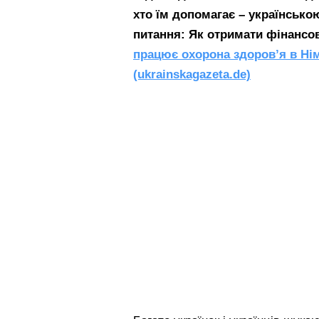
хто їм допомагає – українсько
питання: Як отримати фінансов
працює охорона здоров’я в Нім
(ukrainskagazeta.de)