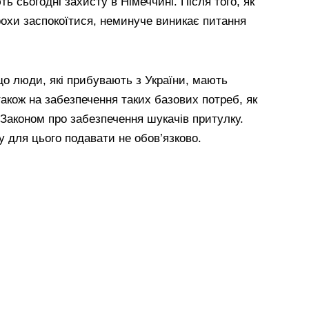
ть сьогодні захисту в Німеччині. Після того, як
рохи заспокоїтися, неминуче виникає питання
що люди, які прибувають з України, мають
також на забезпечення таких базових потреб, як
 Законом про забезпечення шукачів притулку.
 для цього подавати не обов’язково.