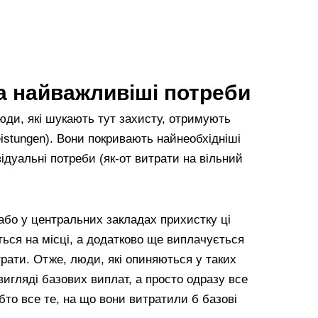
а найважливіші потреби
люди, які шукають тут захисту, отримують
eistungen). Вони покривають найнеобхідніші
ивідуальні потреби (як-от витрати на вільний
або у центральних закладах прихистку ці
ься на місці, а додатково ще виплачується
рати. Отже, люди, які опиняються у таких
вигляді базових виплат, а просто одразу все
тобто все те, на що вони витратили б базові