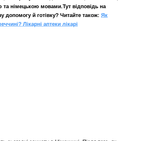
ю та німецькою мовами.Тут відповідь на
у допомогу й готівку?
Читайте також:
Як
еччині? Лікарні аптеки лікарі