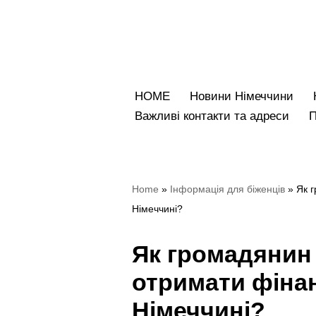
Перейти
до
вмісту
HOME
Новини Німеччини
Bажливі контакти та адреси
Home
»
Iнформація для біженців
»
Як 
Німеччині?
Як громадянин
отримати фіна
Німеччині?