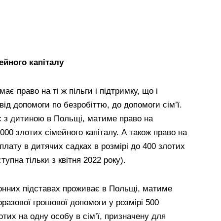
мейного капіталу
ає право на ті ж пільги і підтримку, що і
д допомоги по безробіттю, до допомоги сім’ї.
є з дитиною в Польщі, матиме право на
000 злотих сімейного капіталу. А також право на
лату в дитячих садках в розмірі до 400 злотих
тупна тільки з квітня 2022 року).
конних підставах проживає в Польщі, матиме
оразової грошової допомоги у розмірі 500
отих на одну особу в сім’ї, призначену для