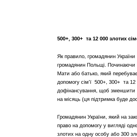
500+, 300+ та 12 000 злотих сі
Як правило, громадянин України м
громадянин Польщі. Починаючи ві
Мати або батько, який перебува
допомогу сім’ї 500+, 300+ та 12 
дофінансування, щоб зменшити п
на місяць (ця підтримка буде дос
Громадянин України, який на за
право на допомогу у вигляді одн
злотих на одну особу або 300 зл