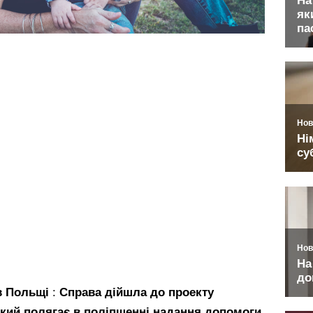
 в Польщі
:
Справа дійшла до проекту
який полягає в поліпшенні надання допомоги