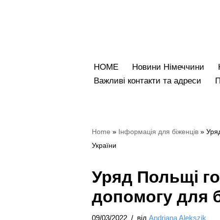
Перейти
до
вмісту
HOME
Новини Німеччини
Bажливі контакти та адреси
Home
»
Iнформація для біженців
»
Уряд
України
Уряд Польщі го
допомогу для б
09/03/2022
від
Andriana Alekszik