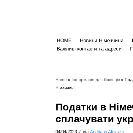
Перейти
до
вмісту
HOME
Новини Німеччини
Bажливі контакти та адреси
Home
»
Iнформація для біженців
»
Пода
Німеччині
Податки в Німе
сплачувати укр
04/04/2023
від
Andriana Alekszik