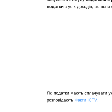
податки
з усіх доходів, які вон
Які податки мають сплачувати укр
розповідають
Факти ICTV.