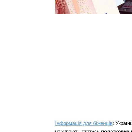
Інформація для біженців
: Україн
набувають статусу
податкових 