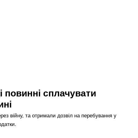
ці повинні сплачувати
ині
через війну, та отримали дозвіл на перебування у
одатки.