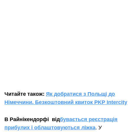
Читайте також:
Як добратися з Польщі до
Німеччини. Безкоштовний квиток PKP Intercity
В Райнікендорфі від
бувається реєстрація
прибулих і облаштовуються ліжка
. У