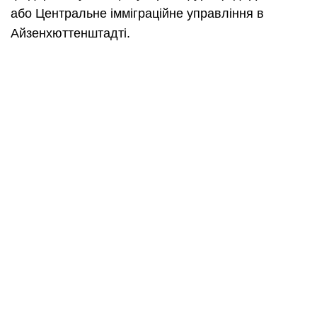
або Центральне імміграційне управління в
Айзенхюттенштадті.