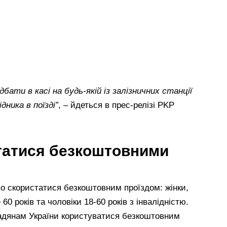
ати в касі на будь-якій із залізничних станції
дника в поїзді”
, – йдеться в прес-релізі PKP
татися безкоштовними
аво скористатися безкоштовним проїздом: жінки,
 60 років та чоловіки 18-60 років з інвалідністю.
адянам України користуватися безкоштовним