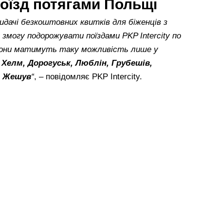
оїзд потягами Польщі
идачі безкоштовних квитків для біженців з
 змогу подорожувати поїздами PKP Intercity по
 вони матимуть таку можливість лише у
:
Хелм, Дорогуськ, Люблін, Грубешів,
і Жешув
“
, – повідомляє PKP Intercity.