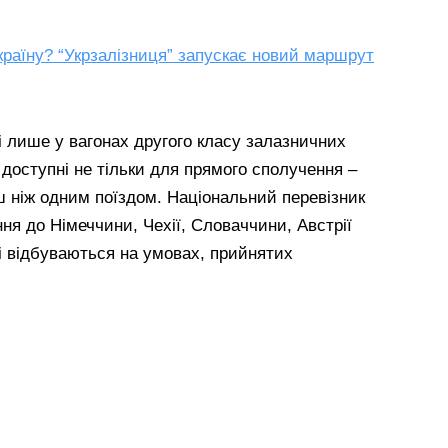
країну? “Укрзалізниця” запускає новий маршрут
і лише у вагонах другого класу залазничних
ни доступні не тільки для прямого сполучення –
 ніж одним поїздом. Національний перевізник
ння до Німеччини, Чехії, Словаччини, Австрії
 відбуваються на умовах, прийнятих