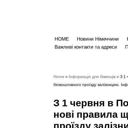
Перейти
до
вмісту
HOME
Новини Німеччини
Bажливі контакти та адреси
Home
»
Iнформація для біженців
»
З 1
безкоштовного проїзду залізницею. Інф
З 1 червня в П
нові правила 
проїзду залізн