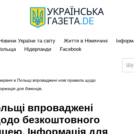
Hовини України та світу
Життя в Німеччині
Iнформа
Польща
Нідерланди
Facebook
 червня в Польщі впроваджені нові правила щодо
ормація для біженців.
ольщі впроваджені
щодо безкоштовного
ицею. Інформація для