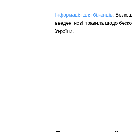
Інформація для біженців
: Безко
введені нові правила щодо безко
України.