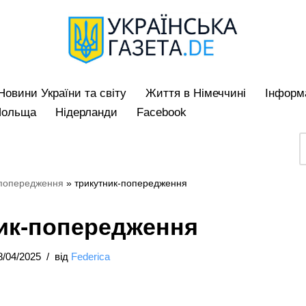
Hовини України та світу
Життя в Німеччині
Iнформа
Польща
Нідерланди
Facebook
-попередження
»
трикутник-попередження
ик-попередження
8/04/2025
від
Federica