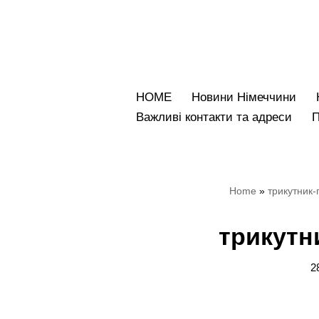
Перейти
до
вмісту
HOME
Новини Німеччини
Bажливі контакти та адреси
Home
»
трикутник
трикутн
2