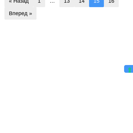
« Назад
1
…
13
14
15
16
Вперед »