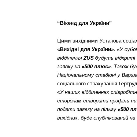
“Вікенд для України”
Цими вихідними Установа соціал
«Вихідні для України».
«У субо
відділення
ZUS
будуть відкриті 
заявку на
«500 плюс»
. Також бу
Національному стадіоні у Варша
соціального страхування Гертруд
«У наших відділеннях співробіт
сторонам створити профіль на
подати заявку на пільгу
«500 п
вихідних, буде опублікований на