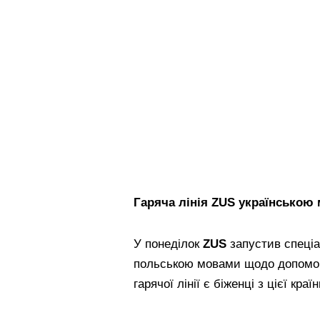
Гаряча лінія
ZUS
українською
У понеділок
ZUS
запустив спеціа
польською мовами щодо допомоги
гарячої лінії є біженці з цієї країн