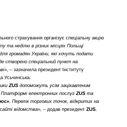
ьного страхування організує спеціальну акцію
ту та неділю в різних місцях Польщі
для громадян України, які хочуть подати
де створено спеціальний пункт на
ві»
, – зазначила президент Інституту
а Усьчинська.
ники
ZUS
допоможуть усім зацікавленим
 Платформі електронних послуг
ZUS
та
люс»
.
Перелік торгових точок, відкритих на
 сайті відомства»,
– додав президент
ZUS
.