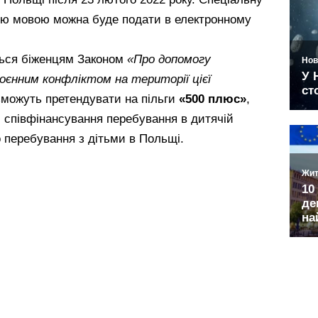
ою мовою можна буде подати в електронному
ться біженцям Законом
«Про допомогу
воєнним конфліктом на території цієї
і зможуть претендувати на пільги
«500 плюс»
,
і співфінансування перебування в дитячій
о перебування з дітьми в Польщі.