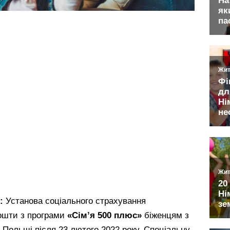
и:
Установа соціального страхування
ошти з програми
«Сім’я 500 плюс»
біженцям з
о Польщі після 23 лютого 2022 року. Спеціальну