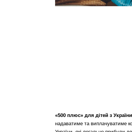
«500 плюс» для дітей з Україн
надаватиме та виплачуватиме к
України, які легально прибули д