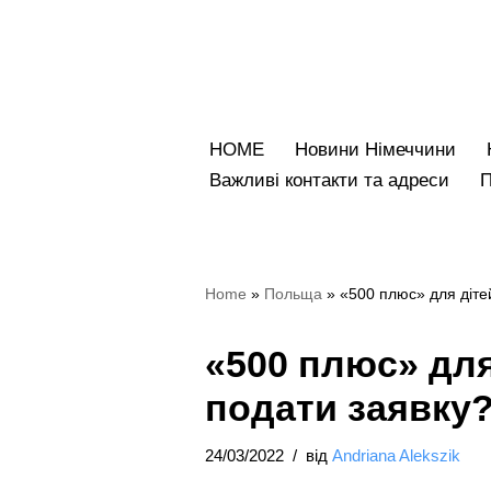
Перейти
до
вмісту
HOME
Новини Німеччини
Bажливі контакти та адреси
Home
»
Польща
»
«500 плюс» для дітей
«500 плюс» для 
подати заявку
24/03/2022
від
Andriana Alekszik