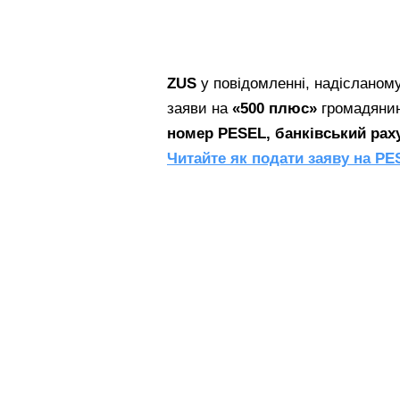
ZUS
у повідомленні, надісланому
заяви на
«500 плюс»
громадяни
номер PESEL, банківський рах
Читайте як подати заяву на PE