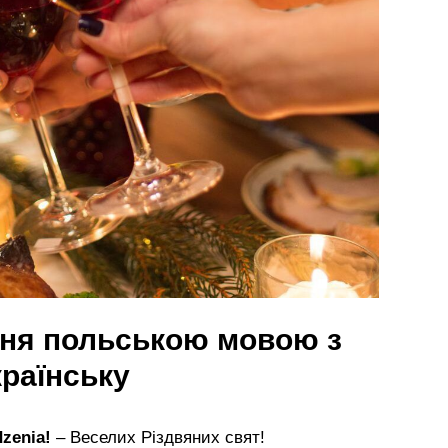
ння польською мовою з
раїнську
zenia!
– Веселих Різдвяних свят!