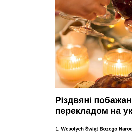
Різдвяні побажа
перекладом на ук
Wesołych Świąt Bożego Narod