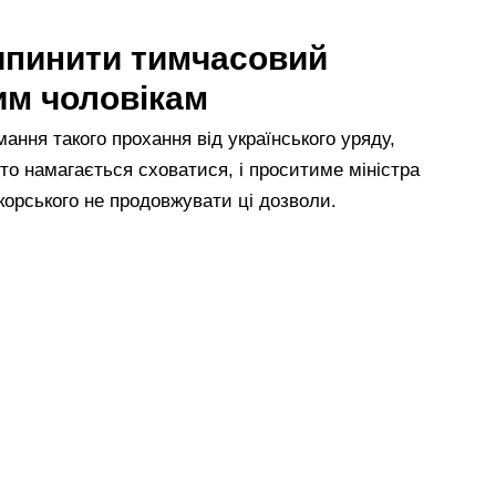
ипинити тимчасовий
им чоловікам
ання такого прохання від українського уряду,
то намагається сховатися, і проситиме міністра
корського не продовжувати ці дозволи.