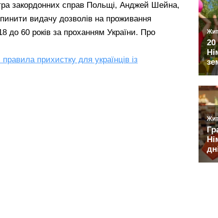
стра закордонних справ Польщі, Анджей Шейна,
пинити видачу дозволів на проживання
18 до 60 років за проханням України. Про
правила прихистку для українців із