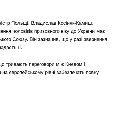
іністр Польщі, Владислав Косіняк-Камиш,
ння чоловіків призовного віку до України має
ького Союзу. Він зазначив, що у разі звернення
адасть її.
що тривають переговори між Києвом і
 на європейському рівні забезпечать повну