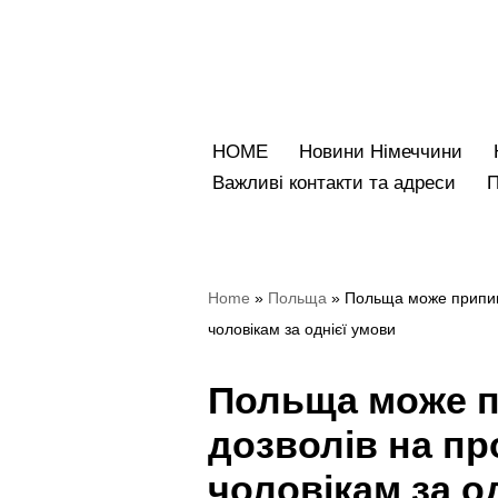
Перейти
до
вмісту
HOME
Новини Німеччини
Bажливі контакти та адреси
Home
»
Польща
»
Польща може припин
чоловікам за однієї умови
Польща може п
дозволів на п
чоловікам за о