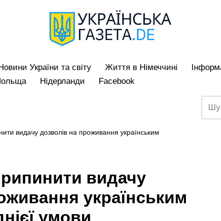
Hовини України та світу
Життя в Німеччині
Iнформа
Польща
Нідерланди
Facebook
ити видачу дозволів на проживання українським
рипинити видачу
роживання українським
днієї умови