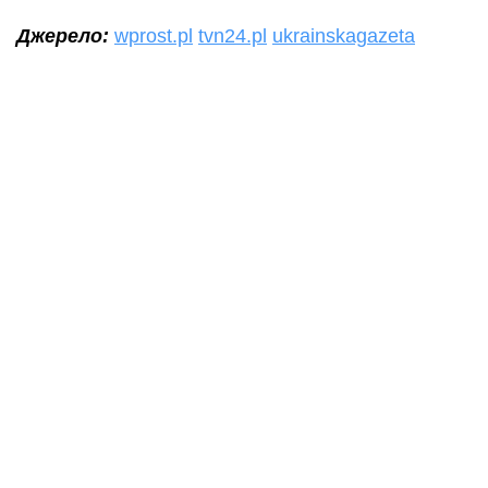
Джерело:
wprost.pl
tvn24.pl
ukrainskagazeta