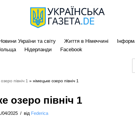
Hовини України та світу
Життя в Німеччині
Iнформа
Польща
Нідерланди
Facebook
 озеро північ 1
»
німецьке озеро північ 1
е озеро північ 1
1/04/2025
від
Federica