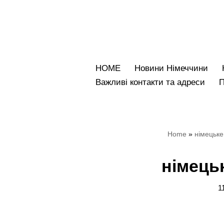
Перейти
до
вмісту
HOME
Новини Німеччини
Bажливі контакти та адреси
Home
»
німецьке
німецьк
1