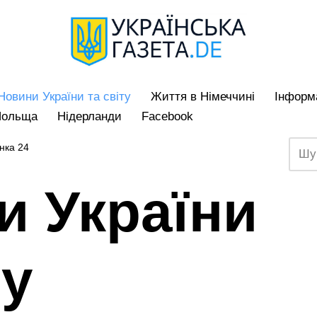
Hовини України та світу
Життя в Німеччині
Iнформа
Польща
Нідерланди
Facebook
нка 24
и України
ту