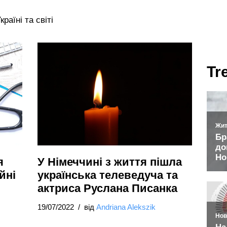
раїні та світі
Tr
я
У Німеччині з життя пішла
йні
українська телеведуча та
актриса Руслана Писанка
19/07/2022
від
Andriana Alekszik