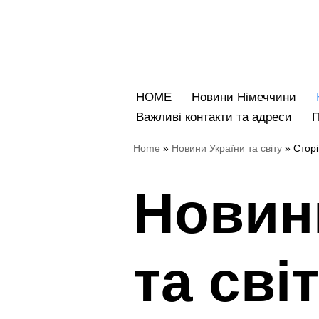
Перейти
до
вмісту
HOME
Новини Німеччини
Bажливі контакти та адреси
Home
»
Hовини України та світу
»
Сторі
Hовин
та сві