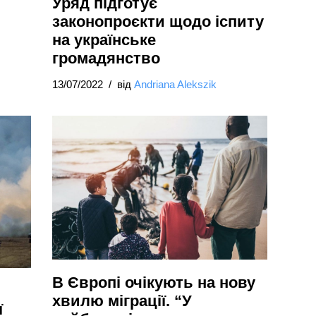
Уряд підготує
законопроєкти щодо іспиту
на українське
громадянство
13/07/2022
від
Andriana Alekszik
В Європі очікують на нову
хвилю міграції. “У
ї