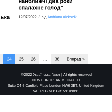
найближчі два роки
спалахне голод”
ська
12/07/2022
від
Andriana Alekszik
24
25
26
…
38
Вперед »
@2022 Українська Газет | All rights reserved
NEW EUROPEAN MEDIA LTD
Suite C4-6 Canfield Place London NW6 3BT, United Kingdom
VAT REG NO: GB159109891
info@neweuropeanmedia.com