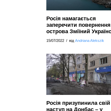
Росія намагається
заперечити повернення
острова Зміїний Україн
15/07/2022
від
Andriana Alekszik
Росія призупинила свій
наступ на Донбас – у