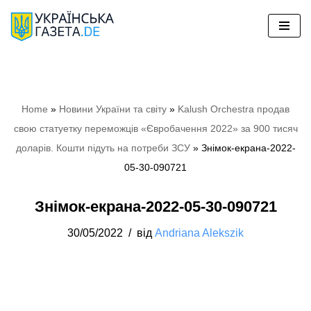
Перейти
до
вмісту
Home
»
Hовини України та світу
»
Kalush Orchestra продав
свою статуетку переможців «Євробачення 2022» за 900 тисяч
доларів. Кошти підуть на потреби ЗСУ
»
Знімок-екрана-2022-
05-30-090721
Знімок-екрана-2022-05-30-090721
30/05/2022
від
Andriana Alekszik