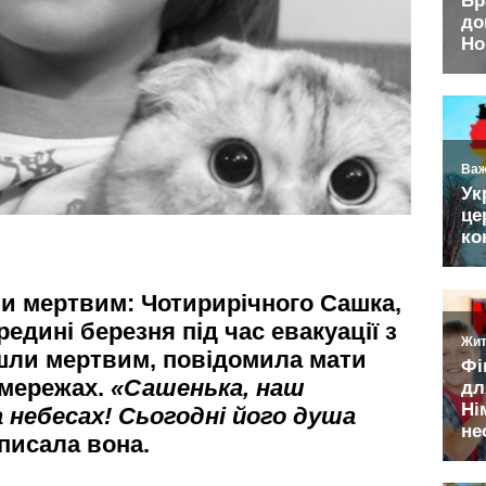
ли мертвим: Чотирирічного Сашка,
редині березня під час евакуації з
йшли мертвим, повідомила мати
 мережах.
«Сашенька, наш
 небесах! Сьогодні його душа
аписала вона.