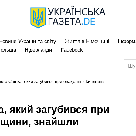
Hовини України та світу
Життя в Німеччині
Iнформа
Польща
Нідерланди
Facebook
ного Сашка, який загубився при евакуації з Київщини,
а, який загубився при
ївщини, знайшли