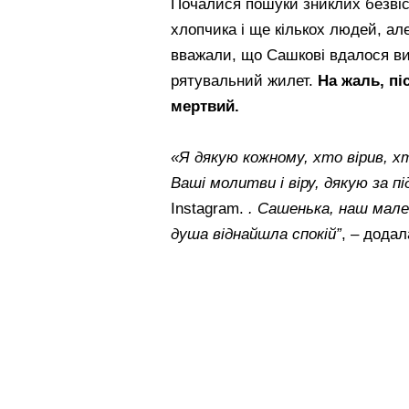
Почалися пошуки зниклих безвіс
хлопчика і ще кількох людей, ал
вважали, що Сашкові вдалося ви
рятувальний жилет.
На жаль, пі
мертвий.
«Я дякую кожному, хто вірив, х
Ваші молитви і віру, дякую за п
Instagram.
. Сашенька, наш мале
душа віднайшла спокій”
, – додал