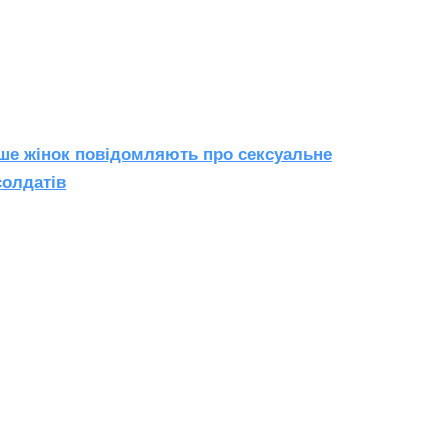
ше жінок повідомляють про сексуальне
солдатів