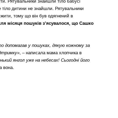
ти. Рятувальники знайшли тіло бабусі
е тіло дитини не знайшли. Рятувальники
жити, тому що він був одягнений в
сля місяця пошуків з’ясувалося, що Сашко
то допомагав у пошуках, дякую кожному за
ідтримку»
, – написала мама хлопчика в
нький янгол уже на небесах! Сьогодні його
а вона.