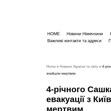
Перейти
до
вмісту
HOME
Новини Німеччини
Bажливі контакти та адреси
Home
»
Hовини України та світу
»
4-річ
знайшли мертвим
4-річного Сашк
евакуації з Ки
мертвим