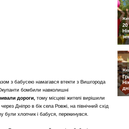
разом з бабусею намагався втекти з Вишгорода
. Окупанти бомбили навколишні
ривали дороги,
тому місцеві жителі вирішили
 через Дніпро в бік села Ровжі, на північний схід
му були хлопчик і бабуся, перекинувся.