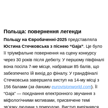
Польща: повернення легенди
Польщу на Євробаченні-2025
представляла
Юстина Стечковська з піснею “Gaja”
. Це було
її тріумфальне повернення на сцену конкурсу
через 30 років після дебюту. У першому півфіналі
вона посіла 7-ме місце, набравши 85 балів, що
забезпечило їй вихід до фіналу. У грандфіналі
Стечковська завершила виступ на 14-му місці з
156 балами (
за даними
eurovisionworld.com
). Її
“Gaja” — поєднання електронного звучання з
міфологічними мотивами, присвячене темі
зв’язку людини з природою. Виступ вирізнявся