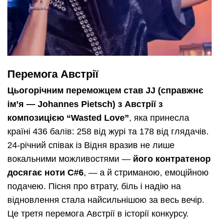
Перемога Австрії
Цьогорічним переможцем став JJ (справжнє
ім’я — Johannes Pietsch) з Австрії з
композицією “Wasted Love”
, яка принесла
країні 436 балів: 258 від журі та 178 від глядачів.
24-річний співак із Відня вразив не лише
вокальними можливостями —
його контратенор
досягає ноти C#6
, — а й стриманою, емоційною
подачею. Пісня про втрату, біль і надію на
відновлення стала найсильнішою за весь вечір.
Це третя перемога Австрії в історії конкурсу.