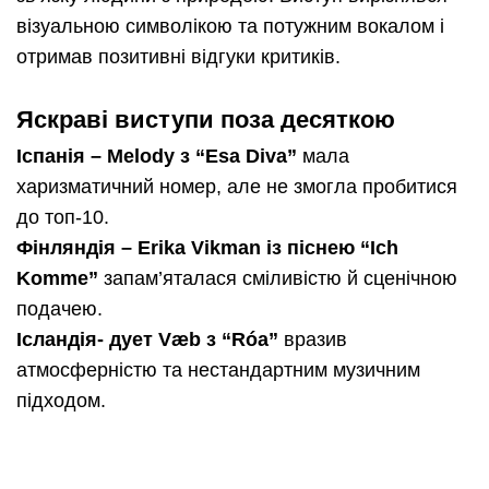
візуальною символікою та потужним вокалом і
отримав позитивні відгуки критиків.
Яскраві виступи поза десяткою
Іспанія – Melody з “Esa Diva”
мала
харизматичний номер, але не змогла пробитися
до топ-10.
Фінляндія – Erika Vikman із піснею “Ich
Komme”
запам’яталася сміливістю й сценічною
подачею.
Ісландія- дует Væb з “Róa”
вразив
атмосферністю та нестандартним музичним
підходом.