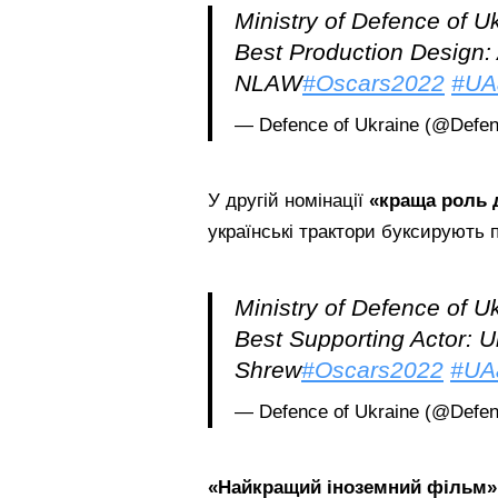
Ministry of Defence of 
Best Production Design
NLAW
#Oscars2022
#UA
— Defence of Ukraine (@Defe
У другій номінації
«
к
раща роль 
українські трактори буксирують 
Ministry of Defence of 
Best Supporting Actor: U
Shrew
#Oscars2022
#UA
— Defence of Ukraine (@Defe
«Найкращий іноземний фільм»