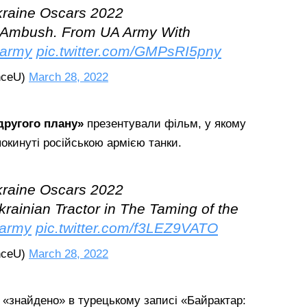
Ukraine Oscars 2022
: Ambush. From UA Army With
army
pic.twitter.com/GMPsRI5pny
nceU)
March 28, 2022
другого плану»
презентували фільм, у якому
покинуті російською армією танки.
Ukraine Oscars 2022
krainian Tractor in The Taming of the
army
pic.twitter.com/f3LEZ9VATO
nceU)
March 28, 2022
«знайдено» в турецькому записі «Байрактар: