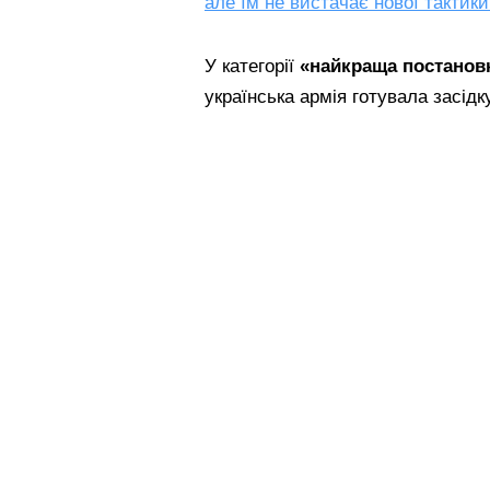
але їм не вистачає нової тактики
У категорії
«найкраща постанов
українська армія готувала засідк