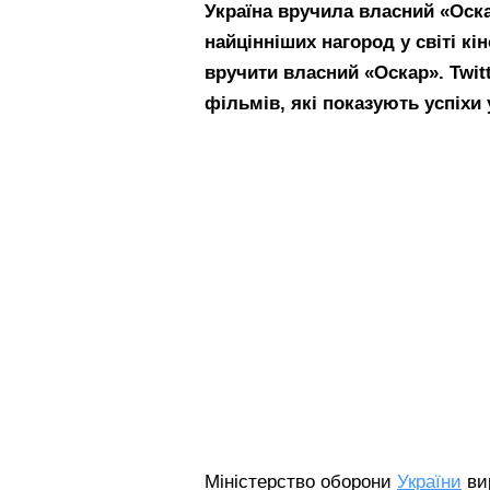
Україна вручила власний «Оск
найцінніших нагород у світі кі
вручити власний «Оскар». Twit
фільмів, які показують успіхи 
Міністерство оборони
України
ви