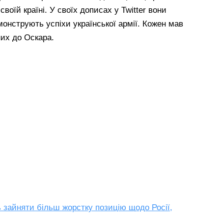
​своїй країні. У своїх дописах у Twitter вони
емонструють успіхи української армії. Кожен мав
них до Оскара.
 зайняти більш жорстку позицію щодо Росії,