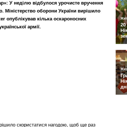
ар»:
У неділю відбулося урочисте вручення
но. Міністерство оборони України вирішило
ter опублікував кілька оскароносних
української армії.
рішило скористатися нагодою, щоб ще раз