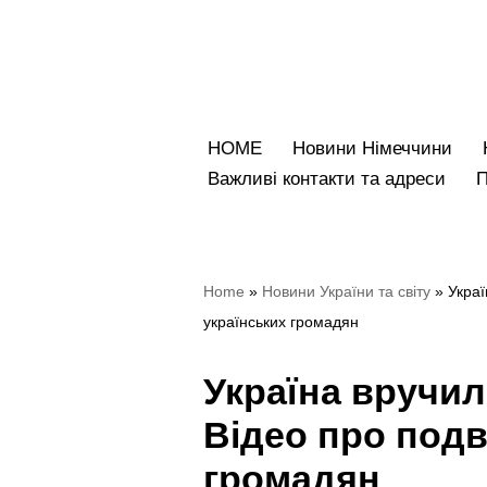
Перейти
до
вмісту
HOME
Новини Німеччини
Bажливі контакти та адреси
Home
»
Hовини України та світу
»
Украї
українських громадян
Україна вручил
Відео про подв
громадян