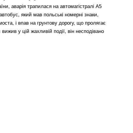
ни, аварія трапилася на автомагістралі А5
автобус, який мав польські номерні знаки,
оста, і впав на грунтову дорогу, що пролягає
 вижив у цій жахливій події, він несподівано