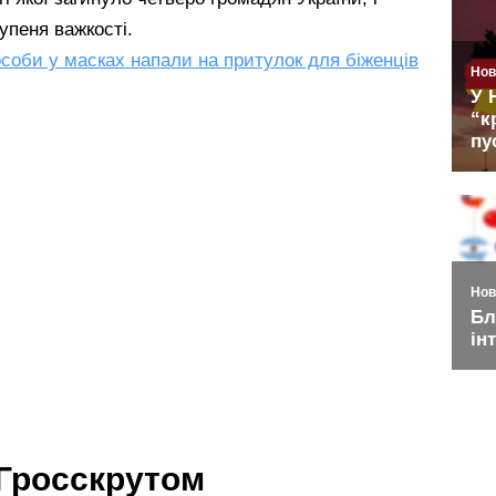
упеня важкості.
соби у масках напали на притулок для біженців
 Гросскрутом