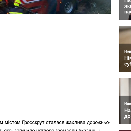
им містом Гросскрут сталася жахлива дорожньо-
і якої загинуло четверо громадян України, і