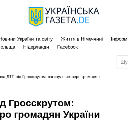
Hовини України та світу
Життя в Німеччині
Iнформа
Польща
Нідерланди
Facebook
чна ДТП під Гросскрутом: загинуло четверо громадян
ід Гросскрутом:
ро громадян України