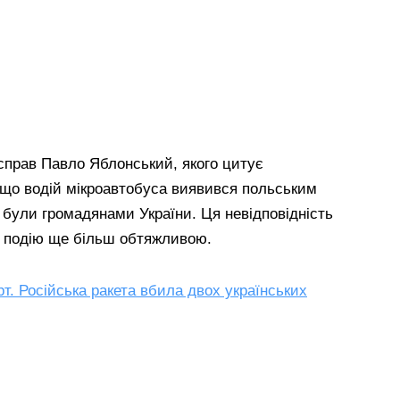
 справ Павло Яблонський, якого цитує
 що водій мікроавтобуса виявився польським
 були громадянами України. Ця невідповідність
ть подію ще більш обтяжливою.
т. Російська ракета вбила двох українських