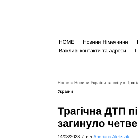
Перейти
до
вмісту
HOME
Новини Німеччини
Bажливі контакти та адреси
Home
»
Hовини України та світу
»
Трагі
України
Трагічна ДТП п
загинуло четве
14/08/2023
від
Andriana Alekszik