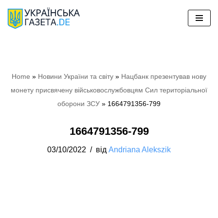
Перейти
до
вмісту
Home
»
Hовини України та світу
»
Нацбанк презентував нову
монету присвячену військовослужбовцям Сил територіальної
оборони ЗСУ
»
1664791356-799
1664791356-799
03/10/2022
від
Andriana Alekszik