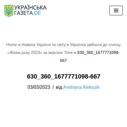
Перейти
до
вмісту
Home
»
Hовини України та світу
»
Українка увійшла до списку
«Жінка року 2023» за версією Time
»
630_360_1677771098-
667
630_360_1677771098-667
03/03/2023
від
Andriana Alekszik