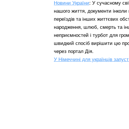
Новини України
: У сучасному св
нашого життя, документи інколи 
переїздів та інших життєвих обс
народження, шлюб, смерть та ін
неприємностей і турбот для гром
швидкий спосіб вирішити цю про
через портал Дія.
У Німеччині для українців запуст