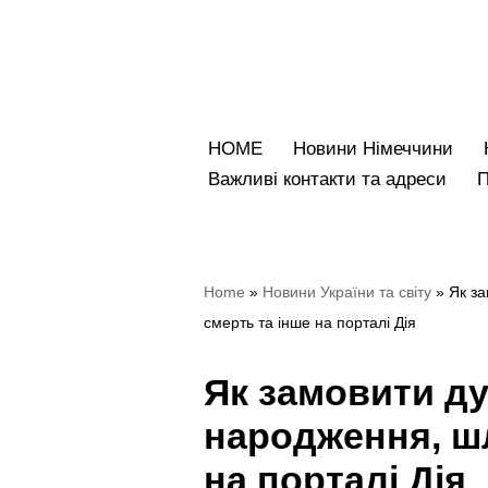
Перейти
до
вмісту
HOME
Новини Німеччини
Bажливі контакти та адреси
Home
»
Hовини України та світу
»
Як за
смерть та інше на порталі Дія
Як замовити ду
народження, ш
на порталі Дія