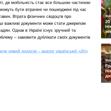
іті, де мобільність стає все більшою частиною
можуть бути втрачені чи пошкоджені під час
тавин. Втрата фізичних свідоцтв про
ші важливі документи може стати джерелом
адян. Однак в Україні існує зручний та
блему – замовити дублікати своїх документів
или новий додаток – аналог української «Дії»