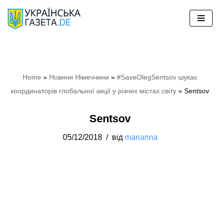
Перейти
до
вмісту
Home
»
Новини Німеччини
»
#SaveOlegSentsov шукає
координаторів глобальної акції у різних містах світу
»
Sentsov
Sentsov
05/12/2018
від
marianna