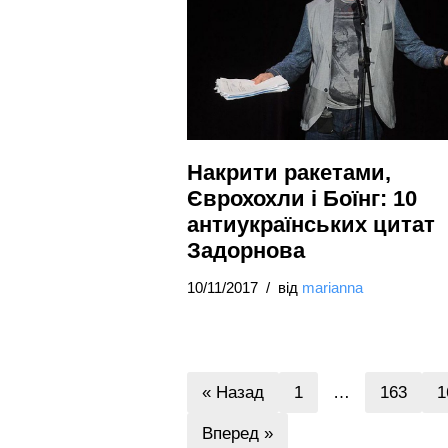
Накрити ракетами,
Єврохохли і Боїнг: 10
антиукраїнських цитат
Задорнова
10/11/2017
від
marianna
« Назад
1
…
163
1
Вперед »