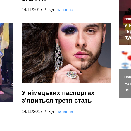
14/11/2017
від
marianna
У німецьких паспортах
з’явиться третя стать
14/11/2017
від
marianna