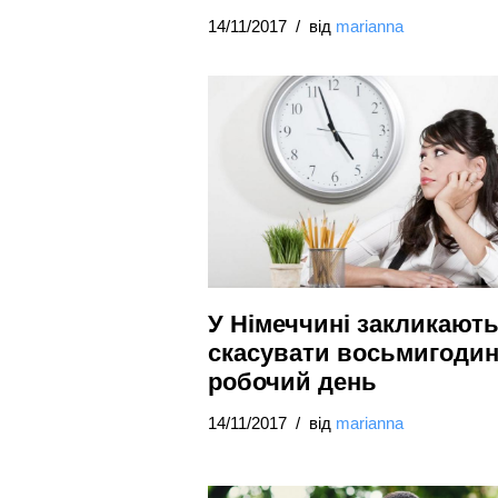
14/11/2017
від
marianna
У Німеччині закликают
скасувати восьмигоди
робочий день
14/11/2017
від
marianna