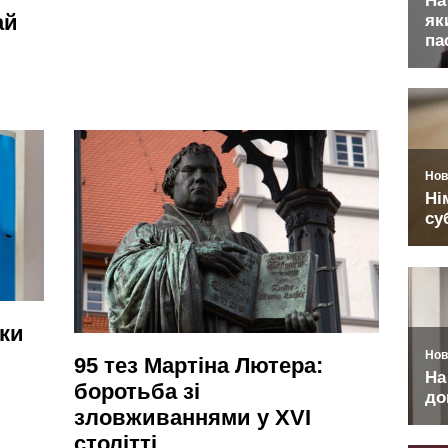
ай
нки
95 тез Мартіна Лютера:
боротьба зі
зловживаннями у XVI
столітті