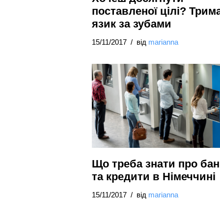
поставленої цілі? Трим
язик за зубами
15/11/2017
від
marianna
Що треба знати про ба
та кредити в Німеччині
15/11/2017
від
marianna