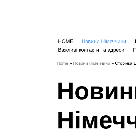
Перейти
до
вмісту
HOME
Новини Німеччини
Bажливі контакти та адреси
Home
»
Новини Німеччини
»
Сторінка 
Новин
Німеч