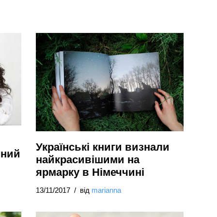
ь
Українські книги визнали
нний
найкрасивішими на
ярмарку в Німеччині
13/11/2017
від
marianna