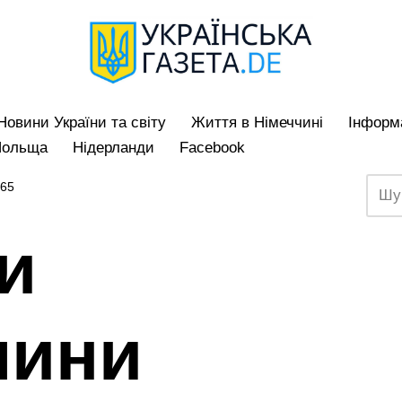
Hовини України та світу
Життя в Німеччині
Iнформа
Польща
Нідерланди
Facebook
165
и
чини