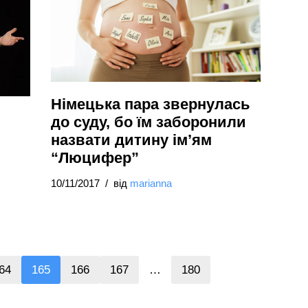
Німецька пара звернулась
до суду, бо їм заборонили
назвати дитину ім’ям
“Люцифер”
10/11/2017
від
marianna
64
165
166
167
…
180