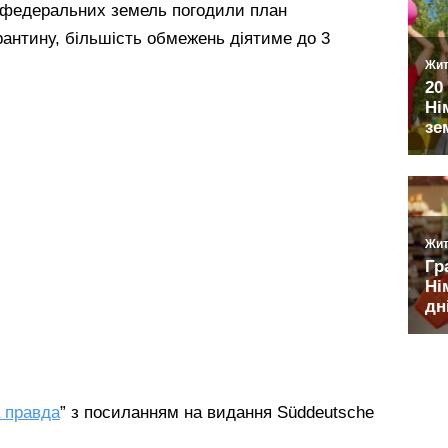
 федеральних земель погодили план
рантину, більшість обмежень діятиме до 3
 правда
” з посиланням на видання Süddeutsche