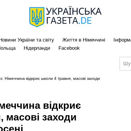
Hовини України та світу
Життя в Німеччині
Iнформа
Польща
Нідерланди
Facebook
s: Німеччина відкриє школи 4 травня, масові заходи
імеччина відкриє
, масові заходи
осені