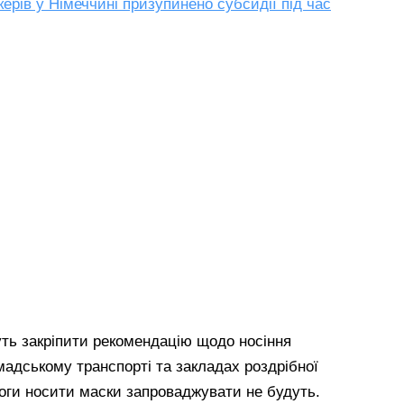
керів у Німеччині призупинено субсидії під час
уть закріпити рекомендацію щодо носіння
адському транспорті та закладах роздрібної
моги носити маски запроваджувати не будуть.