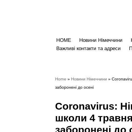
Перейти
до
вмісту
HOME
Новини Німеччини
Bажливі контакти та адреси
Home
»
Новини Німеччини
»
Coronaviru
заборонені до осені
Coronavirus: Н
школи 4 травня
заборонені до 