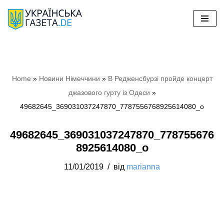
Перейти
до
вмісту
Home
»
Новини Німеччини
»
В Редженсбурзі пройде концерт
джазового гурту із Одеси
»
49682645_369031037247870_7787556768925614080_o
49682645_369031037247870_778755676
8925614080_o
11/01/2019
від
marianna