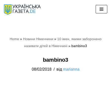
Перейти
до
вмісту
Home
»
Новини Німеччини
»
10 імен, якими заборонено
називати дітей в Німеччині
»
bambino3
bambino3
08/02/2018
від
marianna