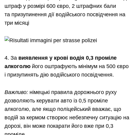
штраф у розмірі 600 євро, 2 штрафних бали
та
призупинення
дії водійського посвідчення на
три місяці
4. За
виявлення у крові водія 0,3 проміле
алкоголю
його оштрафують мінімум на 500 євро
і
призупинять
дію водійського посвідчення.
Важливо:
німецькі правила дорожнього руху
дозволяють керувати авто із 0,5 проміле
алкоголю, але якщо
поліцейський
вважає, що
водій за кермом створює небезпечну
ситуацію
на
дорозі, він може покарати його вже при 0,3
проміле.