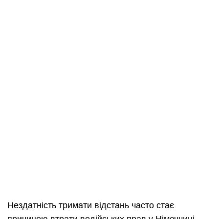
Нездатність тримати відстань часто стає
причиною втрати водійських прав у Німеччині