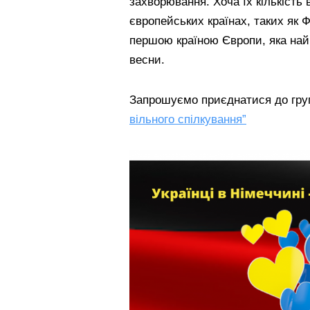
захворювання. Хоча їх кількість
європейських країнах, таких як Ф
першою країною Європи, яка най
весни.
Запрошуємо приєднатися до гр
вільного спілкування”