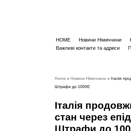
Перейти
до
вмісту
HOME
Новини Німеччини
Bажливі контакти та адреси
Home
»
Новини Німеччини
»
Італія пр
Штрафи до 1000Є
Італія продов
стан через епід
Штрафи до 10