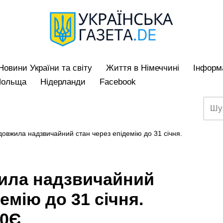
Hовини України та світу
Життя в Німеччині
Iнформа
Польща
Нідерланди
Facebook
одовжила надзвичайний стан через епідемію до 31 січня.
жила надзвичайний
емію до 31 січня.
00Є