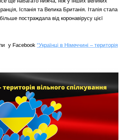
 все ще набагато нижча, ніж у інших великих
ранція, Іспанія та Велика Британія. Італія стала
більше постраждала від коронавірусу цієї
упи у Facebook
“Українці в Німеччині – територія