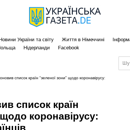
Hовини України та світу
Життя в Німеччині
Iнформа
Польща
Нідерланди
Facebook
оновив список країн “зеленої зони” щодо коронавірусу:
ив список країн
 щодо коронавірусу:
аїнців