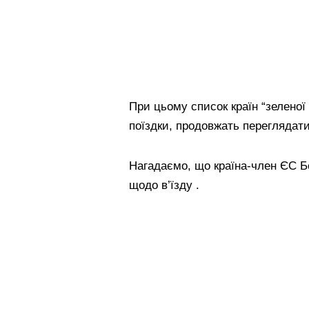
При цьому список країн “зеленої
поїздки, продовжать переглядати
Нагадаємо, що країна-член ЄС Б
щодо в’їзду .