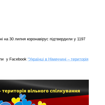
ні на 30 липня коронавірус підтвердили у 1197
упи у Facebook
“Українці в Німеччині – територія