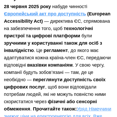
28 червня 2025 року
набуде чинності
Європейський акт про доступність
(European
Accessibility Act)
— директива ЄС, спрямована
на забезпечення того, щоб
технологічні
пристрої та цифрові платформи
були
зручними у користуванні також для осіб з
інвалідністю
. Це
регламент
, до якого має
адаптуватися кожна країна-член ЄС, передаючи
відповідні
вказівки компаніям
. У свою чергу,
компанії будуть зобов’язані — там, де це
необхідно —
переглянути доступність своїх
цифрових послуг
, щоб вони відповідали
потребам людей, які не можуть повністю ними
скористатися через
фізичні або сенсорні
обмеження
.
Прочитайте також:
Уряд Німеччини
знижує ціни на електроенергію для всіх. Вже