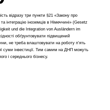
ість відразу три пункти §21 «Закону про
а інтеграцію іноземців в Німеччині» (Gesetz
igkeit und die Integration von Ausländern im
хідності обґрунтовувати підвищений
ини, не треба влаштовувати на роботу п’ять
ної суми інвестиції. Тим самим на ДНП можуть
го і середнього бізнесу.