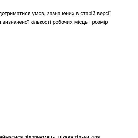
отриматися умов, зазначених в старій версії
визначеної кількості робочих місць і розмір
айматися підприємець, цікава тільки для