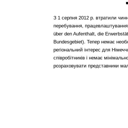
З 1 серпня 2012 р. втратили чинн
перебування, працевлаштування т
über den Aufenthalt, die Erwerbstät
Bundesgebiet). Тепер немає необ
регіональний інтерес для Німечч
співробітників і немає мінімаль
розраховувати представники мало