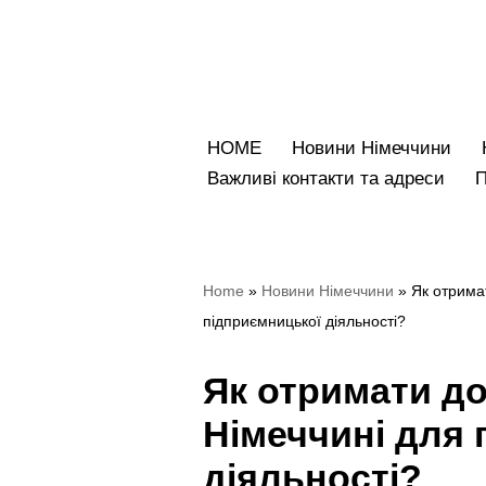
Перейти
до
вмісту
HOME
Новини Німеччини
Bажливі контакти та адреси
Home
»
Новини Німеччини
»
Як отрима
підприємницької діяльності?
Як отримати до
Німеччині для
діяльності?