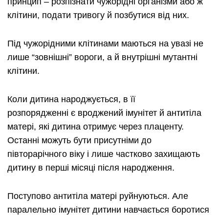
принцип – розпізнати чужорідні організми або ж
клітини, подати тривогу й позбутися від них.
Під чужорідними клітинами маються на увазі не
лише “зовнішні” вороги, а й внутрішні мутантні
клітини.
Коли дитина народжується, в її
розпорядженні є вроджений імунітет й антитіла
матері, які дитина отримує через плаценту.
Останні можуть бути присутніми до
півторарічного віку і лише частково захищають
дитину в перші місяці після народження.
Поступово антитіла матері руйнуються. Але
паралельно імунітет дитини навчається боротися