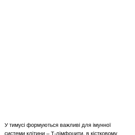
У тимусі формуються важливі для імунної
системи клітини – Т-лімфоцити, в кістковому