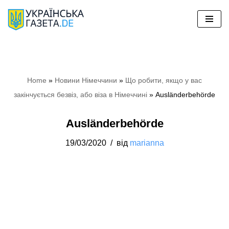
Перейти
до
вмісту
Home
»
Новини Німеччини
»
Що робити, якщо у вас
закінчується безвіз, або віза в Німеччині
»
Ausländerbehörde
Ausländerbehörde
19/03/2020
від
marianna