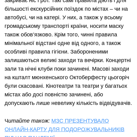
закриває ніс і рот. Такі самі правила діють і для
більшості екскурсійних поїздок по містах – чи на
автобусі, чи на катері. У них, а також у всьому
громадському транспорті країни, носити маску
також обов’язково. Крім того, чинні правила
мінімальної відстані одне від одного, а також
особливі правила гігієни. Забороненими
залишаються великі заходи та вечірки. Концертні
зали та нічні клуби поки зачинені. Масові заходи
на кшталт мюнхенського Октоберфесту цьогоріч
були скасовані. Кінотеатри та театри у багатьох
містах або досі повністю зачинені, або
допускають лише невелику кількість відвідувачів.
Ч
итайте також:
МЗС ПРЕЗЕНТУВАЛО
ОНЛАЙН-КАРТУ ДЛЯ ПОДОРОЖУВАЛЬНИКІВ