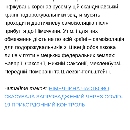
інфікувань коронавірусом у цій скандинавській
країні подорожувальники звідти мусять
проходити двотижневу самоізоляцію після
прибуття до Німеччини. Утім, і для них
обмеження діють не по всій країні – самоізоляція
для подорожувальників зі Швеції обов’язкова
лише у п’яти німецьких федеральних землях:
Баварії, Саксонії, Нижній Саксонії, Мекленбурзі-
Передній Померанії та Шлезвіг-Гольштейні.
Ч
итайте також:
НІМЕЧЧИНА ЧАСТКОВО
СКАСУВАЛА ЗАПРОВАДЖЕНИЙ ЧЕРЕЗ COVID-
19 ПРИКОРДОННИЙ КОНТРОЛЬ