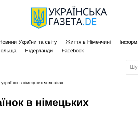
Hовини України та світу
Життя в Німеччині
Iнформа
Польща
Нідерланди
Facebook
українок в німецьких чоловіках
їнок в німецьких