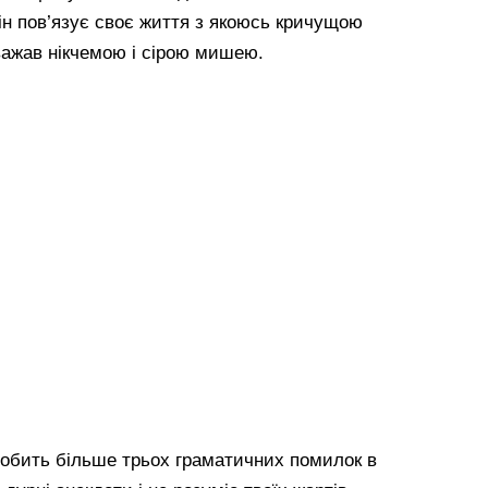
він пов’язує своє життя з якоюсь кричущою
важав нікчемою і сірою мишею.
 робить більше трьох граматичних помилок в