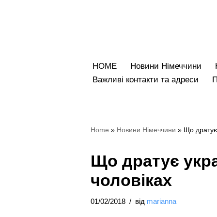
Перейти
до
вмісту
HOME
Новини Німеччини
Bажливі контакти та адреси
Home
»
Новини Німеччини
»
Що дратує 
Що дратує укра
чоловіках
01/02/2018
від
marianna