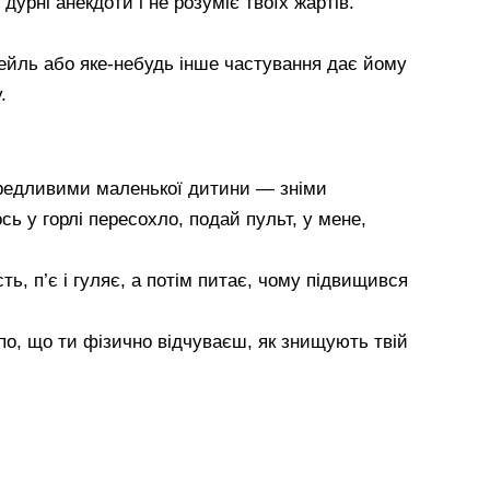
дурні анекдоти і не розуміє твоїх жартів.
тейль або яке-небудь інше частування дає йому
.
вередливими маленької дитини — зніми
сь у горлі пересохло, подай пульт, у мене,
сть, п’є і гуляє, а потім питає, чому підвищився
іпо, що ти фізично відчуваєш, як знищують твій