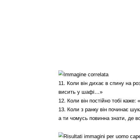
11. Коли він дихає в спину на р
висить у шафі…»
12. Коли він постійно тобі каже: 
13. Коли з ранку він починає шук
а ти чомусь повинна знати, де в