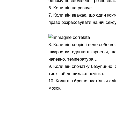
одному повідомленні, розповідає 
6. Коли він не ревнує.
7. Коли він вважає, що один кок
право розраховувати на ніч сексу
8. Коли він хворіє і веде себе 
шкарпетки, одягни шкарпетки, що
напевно, температура…
9. Коли він спочатку безупинно ї
тиск і збільшилася печінка.
10. Коли він бреше настільки сл
мозок.