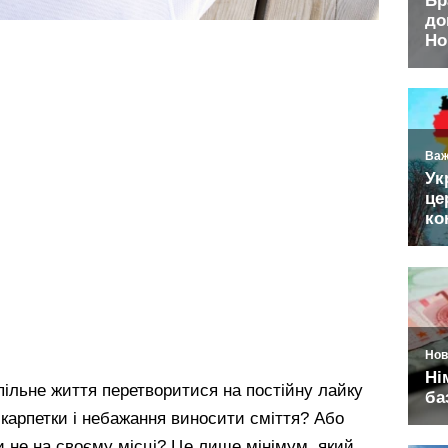
спільне життя перетворитися на постійну лайку
шкарпетки і небажання виносити сміття? Або
ки не на своєму місці? Це лише мінімум, який