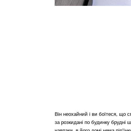
Він неохайний і ви боїтеся, що 
за розкидані по будинку брудні 
навпаки, в його домі нема пір’їн