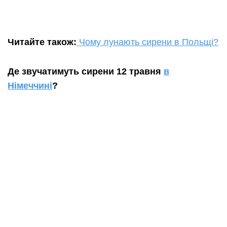
Читайте також:
Чому лунають сирени в Польщі?
Де звучатимуть сирени 12 травня
в
Німеччині
?