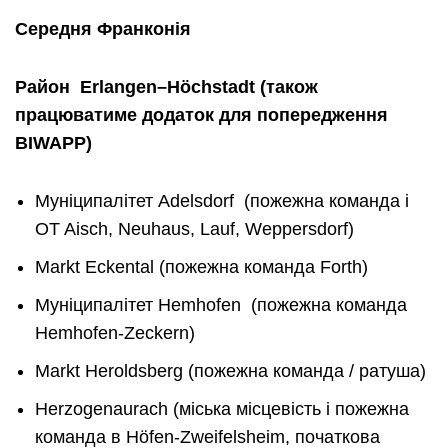
Середня
Франконія
Район
Erlangen
–
H
ö
chstadt
(
також
працюватиме
додаток
для
попередження
BIWAPP
)
Муніципалітет Adelsdorf (пожежна команда і
OT Aisch, Neuhaus, Lauf, Weppersdorf)
Markt Eckental (пожежна команда Forth)
Муніципалітет Hemhofen (пожежна команда
Hemhofen-Zeckern)
Markt Heroldsberg (пожежна команда / ратуша)
Herzogenaurach (міська місцевість і пожежна
команда в Höfen-Zweifelsheim, початкова