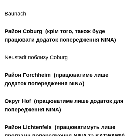
Baunach
Район
Coburg
(
крім
того
,
також
буде
працювати
додаток
попередження
NINA
)
Neustadt поблизу Coburg
Район
Forchheim
(
працюватиме
лише
додаток
попередження
NINA
)
Округ
Hof
(
працюватиме
лише
додаток
для
попередження
NINA
)
Район
Lichtenfels
(
працюватимуть
лише
програми
попередження
NINA
та
KATWARN
)