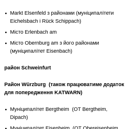
Markt Elsenfeld з районами (муніципалітети
Eichelsbach i Rück Schippach)
Місто Erlenbach am
Місто Obernburg am з його районами
(муніципалітет Eisenbach)
район
Schweinfurt
Район
W
ü
rzburg
(
також
працюватиме
додаток
для
попередження
KATWARN
)
Муніципалітет Bergtheim (OT Bergtheim,
Dipach)
Муніципалітет Eisenheim (OT Obereisenheim,