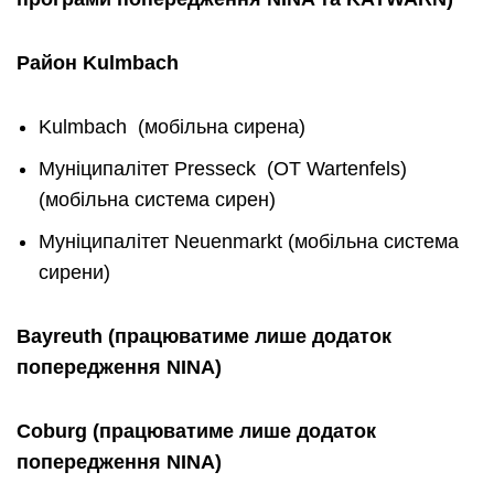
Район
Kulmbach
Kulmbach (мобільна сирена)
Муніципалітет Presseck (OT Wartenfels)
(мобільна система сирен)
Муніципалітет Neuenmarkt (мобільна система
сирени)
Bayreuth
(
працюватиме
лише
додаток
попередження
NINA
)
Coburg
(
працюватиме
лише
додаток
попередження
NINA
)