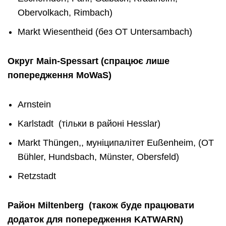
Obervolkach, Rimbach)
Markt Wiesentheid (без OT Untersambach)
Округ
Main-Spessart
(
спрацює
лише
попередження
MoWaS)
Arnstein
Karlstadt (тільки в районі Hesslar)
Markt Thüngen,, муніципалітет Eußenheim, (OT
Bühler, Hundsbach, Münster, Obersfeld)
Retzstadt
Район
Miltenberg
(
також
буде
працювати
додаток
для
попередження
KATWARN
)