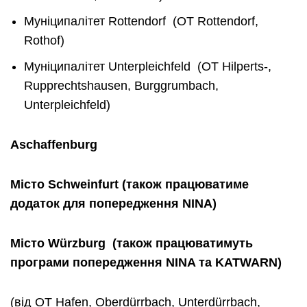
Муніципалітет Rottendorf (OT Rottendorf,
Rothof)
Муніципалітет Unterpleichfeld (OT Hilperts-,
Rupprechtshausen, Burggrumbach,
Unterpleichfeld)
Aschaffenburg
Місто
Schweinfurt
(
також
працюватиме
додаток
для
попередження
NINA)
Місто
Würzburg
(
також
працюватимуть
програми
попередження
NINA
та
KATWARN)
(від OT Hafen, Oberdürrbach, Unterdürrbach,