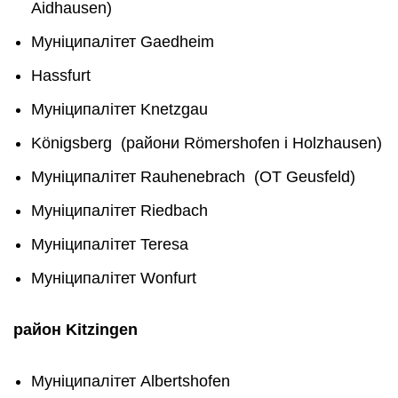
Aidhausen)
Муніципалітет Gaedheim
Hassfurt
Муніципалітет Knetzgau
Königsberg (райони Römershofen i Holzhausen)
Муніципалітет Rauhenebrach (OT Geusfeld)
Муніципалітет Riedbach
Муніципалітет Teresa
Муніципалітет Wonfurt
район
Kitzingen
Муніципалітет Albertshofen