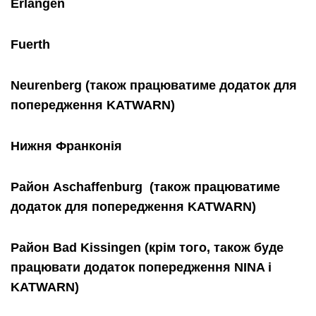
Erlangen
Fuerth
Neurenberg (також працюватиме додаток для
попередження KATWARN)
Нижня
Франконія
Район
Aschaffenburg
(
також
працюватиме
додаток
для
попередження
KATWARN
)
Район
Bad
Kissingen
(
крім
того
,
також
буде
працювати
додаток
попередження
NINA
і
KATWARN
)