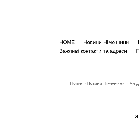
Перейти
до
вмісту
HOME
Новини Німеччини
Bажливі контакти та адреси
Home
»
Новини Німеччини
»
Чи д
20