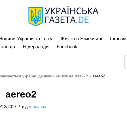
Hовини України та світу
Життя в Німеччині
Iнформа
Польща
Нідерланди
Facebook
очекаються українці дешевих квитків на літаки?
»
aereo2
aereo2
/12/2017
від
marianna