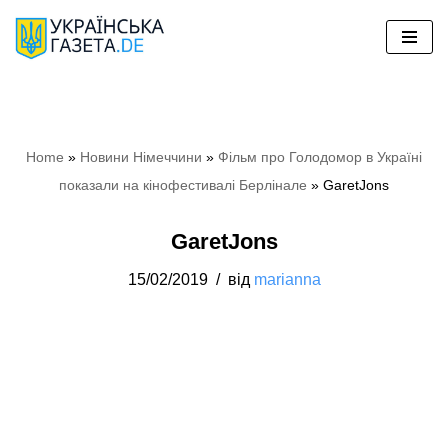
Перейти
до
вмісту
Home
»
Новини Німеччини
»
Фільм про Голодомор в Україні
показали на кінофестивалі Берлінале
»
GaretJons
GaretJons
15/02/2019
від
marianna