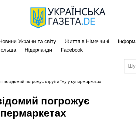
Hовини України та світу
Життя в Німеччині
Iнформа
Польща
Нідерланди
Facebook
ні невідомий погрожує отруїти їжу у супермаркетах
відомий погрожує
супермаркетах