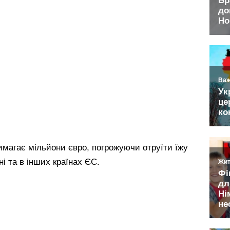
имагає мільйони євро, погрожуючи отруїти їжу
і та в інших країнах ЄС.