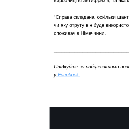
виробництві антифризів, та яка
“Справа складана, оскільки шанта
чи яку отруту він буде використо
споживачів Німеччини.
_____________________________
Слідкуйте за найцікавішими нови
у
Facebook.