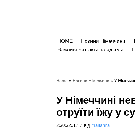
Перейти
до
вмісту
HOME
Новини Німеччини
Bажливі контакти та адреси
Home
»
Новини Німеччини
»
У Німеччи
У Німеччині не
отруїти їжу у 
29/09/2017
від
marianna