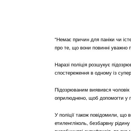
“Немає причин для паніки чи іст
про те, що вони повинні уважно п
Наразі поліція розшукує підозрюв
спостереження в одному із суперм
Підозрюваним виявився чоловік б
оприлюднено, щоб допомогти у 
У поліції також повідомили, що 
етиленгліколь, безбарвну рідину