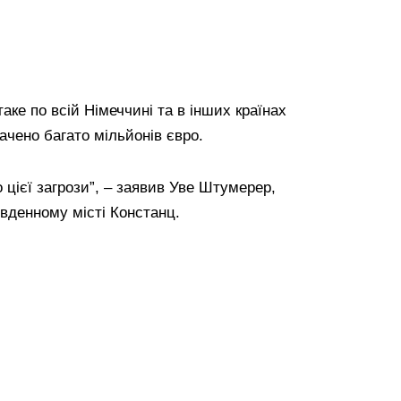
аке по всій Німеччині та в інших країнах
чено багато мільйонів євро.
цієї загрози”, – заявив Уве Штумерер,
івденному місті Констанц.