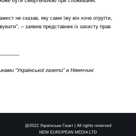
 може бути смертельною при споживанні.
жист не сказав, яку саме їжу він хоче отруїти,
вувати”, – заявив представник із захисту прав
_______
нами “Української газети” в Німеччині
@2022 Українська Газет | All rights reserved
NEW EUROPEAN MEDIA LTD