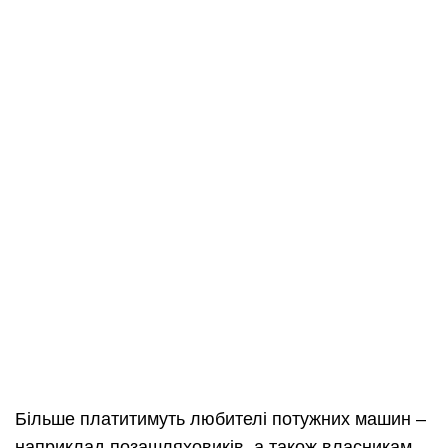
Більше платитимуть любителі потужних машин –
наприклад позашляховиків, а також власникам