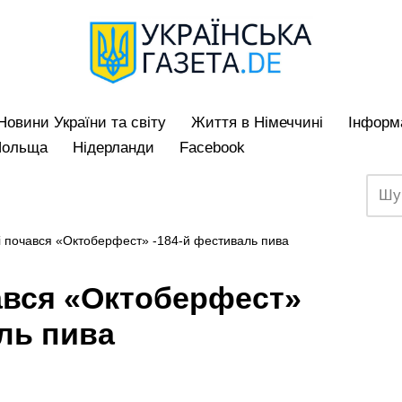
Hовини України та світу
Життя в Німеччині
Iнформа
Польща
Нідерланди
Facebook
 почався «Октоберфест» -184-й фестиваль пива
ався «Октоберфест»
ль пива