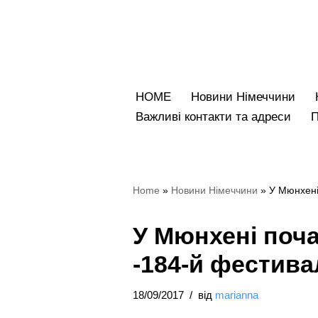
Перейти
до
вмісту
HOME
Новини Німеччини
Bажливі контакти та адреси
Home
»
Новини Німеччини
»
У Мюнхені
У Мюнхені поч
-184-й фестива
18/09/2017
від
marianna