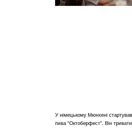
У німецькому Мюнхені стартував
пива “Октоберфест”. Він триват