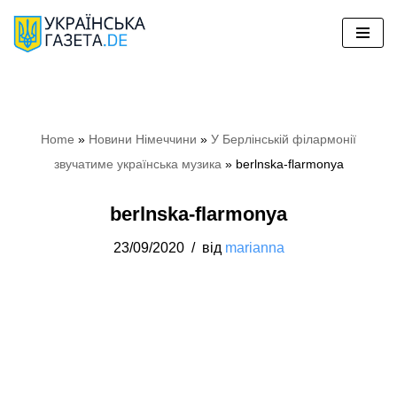
Перейти
до
вмісту
Home
»
Новини Німеччини
»
У Берлінській філармонії
звучатиме українська музика
»
berlnska-flarmonya
berlnska-flarmonya
23/09/2020
від
marianna