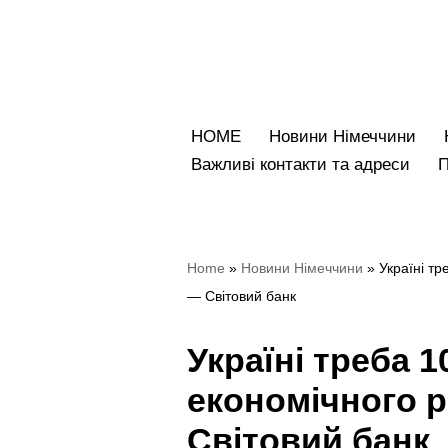
Перейти
до
вмісту
HOME
Новини Німеччини
Bажливі контакти та адреси
Home
»
Новини Німеччини
»
Україні тр
— Світовий банк
Україні треба 1
економічного р
Світовий банк