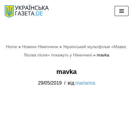
Перейти
до
вмісту
Home
»
Новини Німеччини
»
Український мультфільм «Мавка:
Лісова пісня» покажуть у Німеччині
»
mavka
mavka
29/05/2019
від
marianna