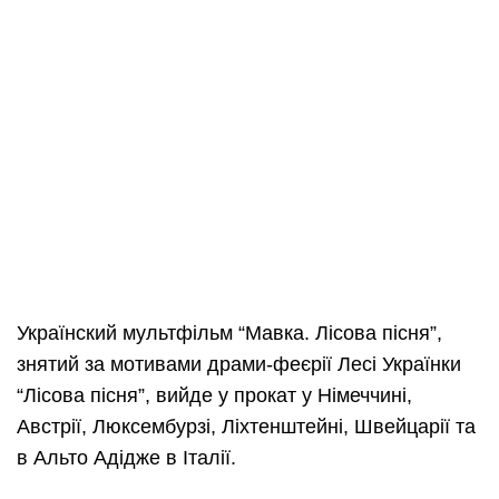
Українский мультфільм “Мавка. Лісова пісня”,
знятий за мотивами драми-феєрії Лесі Українки
“Лісова пісня”, вийде у прокат у Німеччині,
Австрії, Люксембурзі, Лі
хтенштейні, Швейцарії та
в Альто Адідже в Італії.