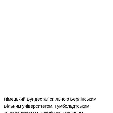
Німецький Бундестаґ спільно з Берлінським
Вільним університетом, Гумбольдтським