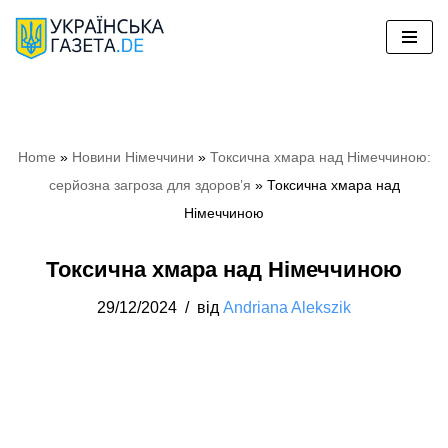
Перейти
до
вмісту
Home
»
Новини Німеччини
»
Токсична хмара над Німеччиною:
серйозна загроза для здоров’я
»
Токсична хмара над
Німеччиною
Токсична хмара над Німеччиною
29/12/2024
від
Andriana Alekszik