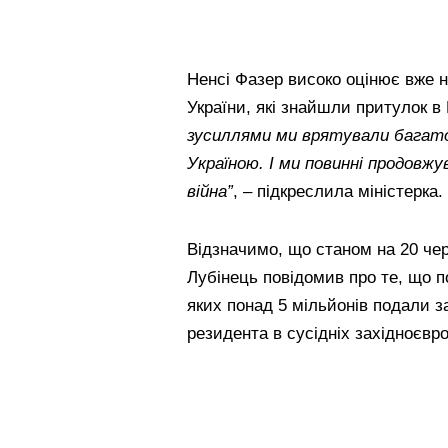
Ненсі Фазер високо оцінює вже н
України, які знайшли притулок в
зусиллями ми врятували багато 
Україною. І ми повинні продовж
війна”
, – підкреслила міністерка.
Відзначимо, що станом на 20 че
Лубінець повідомив про те, що п
яких понад 5 мільйонів подали 
резидента в сусідніх західноєвр