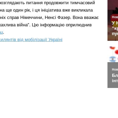
 розглядають питання продовжити тимчасовий
на ще один рік, і ця ініціатива вже викликала
шніх справ Німеччини, Ненсі Фазер. Вона вважає
 жахлива війна”. Цю інформацію оприлюднив
au
.
лянтів від мобілізації Україні