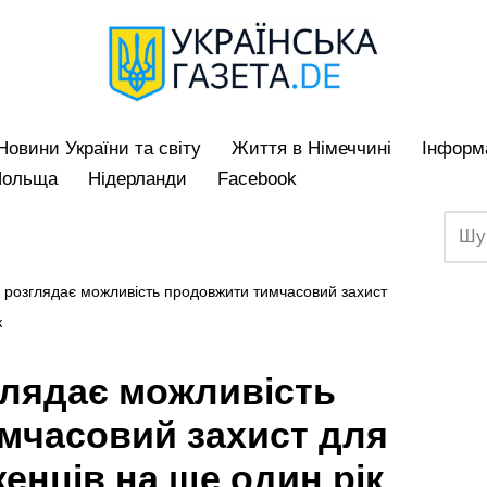
Hовини України та світу
Життя в Німеччині
Iнформа
Польща
Нідерланди
Facebook
 розглядає можливість продовжити тимчасовий захист
к
глядає можливість
мчасовий захист для
женців на ще один рік