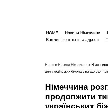
Перейти
до
вмісту
HOME
Новини Німеччини
Bажливі контакти та адреси
Home
»
Новини Німеччини
»
Німеччина
для українських біженців на ще один рі
Німеччина роз
продовжити ти
українських бі