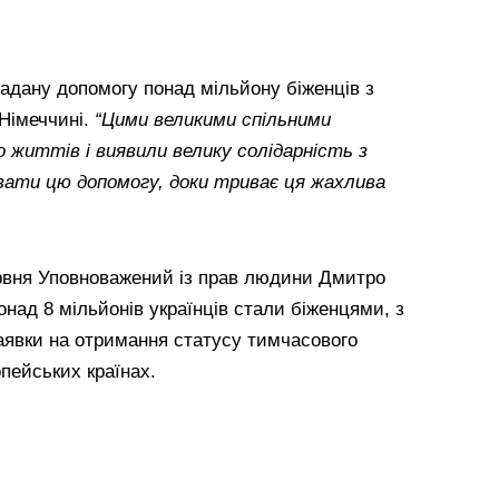
адану допомогу понад мільйону біженців з
 Німеччині.
“Цими великими спільними
життів і виявили велику солідарність з
увати цю допомогу, доки триває ця жахлива
рвня Уповноважений із прав людини Дмитро
онад 8 мільйонів українців стали біженцями, з
заявки на отримання статусу тимчасового
опейських країнах.