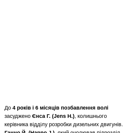
До
4 років і 6 місяців позбавлення волі
засуджено
Єнса Г. (Jens H.)
, колишнього
керівника відділу розробки дизельних двигунів.
Ганно Й. (Hanno J.)
, який очолював підрозділ