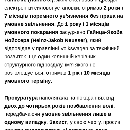
електроніки силової установки, отримав
2 роки і
7 місяців тюремного ув’язнення без права на
умовне звільнення
. До
1 року і 3 місяців
умовного покарання
засуджено
Гайнца-Якоба
Нойссера (Heinz-Jakob Neusser)
, який
відповідав у правлінні Volkswagen за технічний
розвиток. Ще один колишній керівник
структурного підрозділу, ім’я якого не
розголошується, отримав
1 рік і 10 місяців
умовного терміну
.
Прокуратура
наполягала на покараннях
від
двох до чотирьох років позбавлення волі
,
передбачаючи
умовне звільнення лише в
одному випадку
.
Захист
, у свою чергу, просив