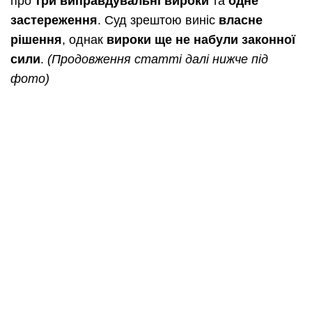
про
три виправдувальні вироки
та
одне
застереження
. Суд зрештою виніс
власне
рішення
, однак
вироки ще не набули законної
сили
.
(Продовження статті далі нижче під
фото)