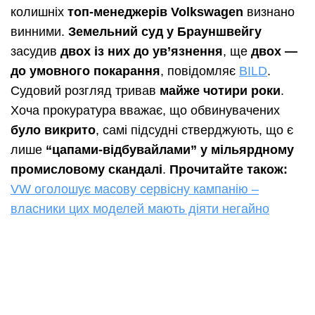
колишніх
топ-менеджерів Volkswagen
визнано
винними.
Земельний суд у Брауншвейгу
засудив
двох із них до ув’язнення
, ще
двох —
до умовного покарання
, повідомляє
BILD
.
Судовий розгляд тривав
майже чотири роки
.
Хоча прокуратура вважає, що обвинувачених
було викрито
, самі підсудні стверджують, що є
лише
“цапами-відбувайлами” у мільярдному
промисловому скандалі
.
Прочитайте також:
VW оголошує масову сервісну кампанію –
власники цих моделей мають діяти негайно